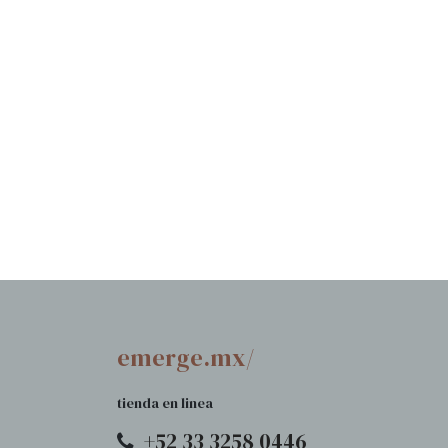
emerge.mx/
tienda en linea
+52 33 3258 0446