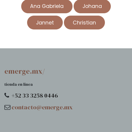
Ana Gabriela
Johana
Jannet
Christian
emerge.mx/
tienda en linea
+52 33 3258 0446
contacto@emerge.mx